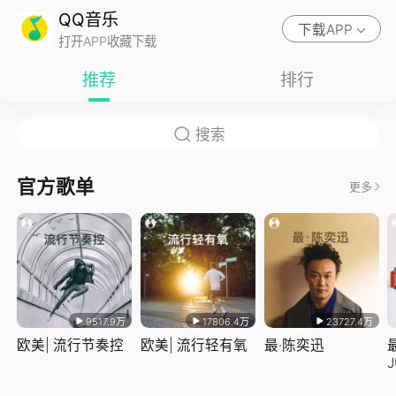
QQ音乐
下载APP
打开APP收藏下载
推荐
排行
官方歌单
更多
9517.9万
17806.4万
23727.4万
欧美| 流行节奏控
欧美| 流行轻有氧
最·陈奕迅
J