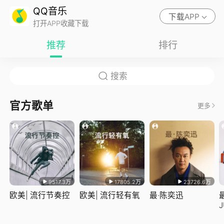
QQ音乐
下载APP
打开APP收藏下载
推荐
排行
官方歌单
更多
9517.3万
17805.2万
23726.6万
欧美| 流行节奏控
欧美| 流行轻有氧
最·陈奕迅
J