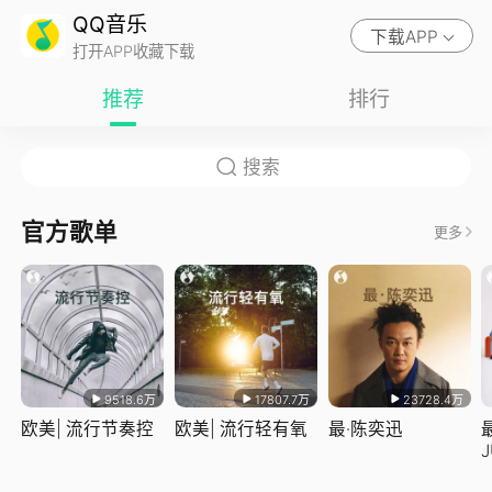
QQ音乐
下载APP
打开APP收藏下载
推荐
排行
官方歌单
更多
9518.6万
17807.7万
23728.4万
欧美| 流行节奏控
欧美| 流行轻有氧
最·陈奕迅
J