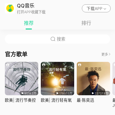
QQ音乐
下载APP
打开APP收藏下载
推荐
排行
官方歌单
更多
9518.2万
17807.0万
23727.8万
欧美| 流行节奏控
欧美| 流行轻有氧
最·陈奕迅
J