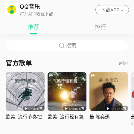
QQ音乐
下载APP
打开APP收藏下载
推荐
排行
官方歌单
更多
9518.0万
17806.6万
23727.5万
欧美| 流行节奏控
欧美| 流行轻有氧
最·陈奕迅
J