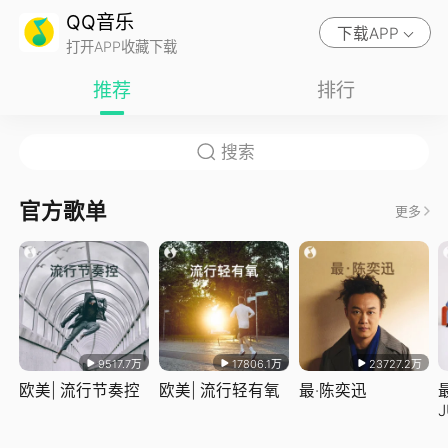
QQ音乐
下载APP
打开APP收藏下载
推荐
排行
官方歌单
更多
9517.7万
17806.1万
23727.2万
欧美| 流行节奏控
欧美| 流行轻有氧
最·陈奕迅
J