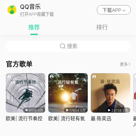
QQ音乐
下载APP
打开APP收藏下载
推荐
排行
官方歌单
更多
9516.9万
17804.5万
23726.0万
欧美| 流行节奏控
欧美| 流行轻有氧
最·陈奕迅
J