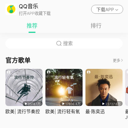
QQ音乐
下载APP
打开APP收藏下载
推荐
排行
官方歌单
更多
9518.1万
17806.8万
23727.6万
欧美| 流行节奏控
欧美| 流行轻有氧
最·陈奕迅
J