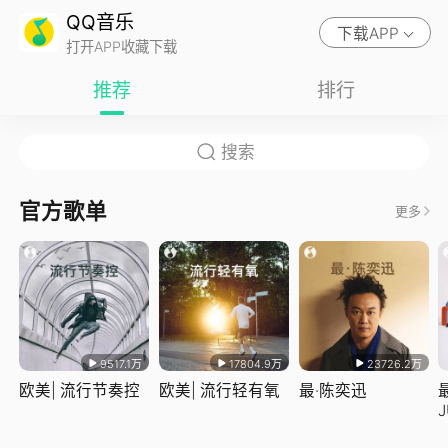
QQ音乐
下载APP
打开APP收藏下载
推荐
排行
官方歌单
更多
9517.1万
17804.9万
23726.2万
欧美| 流行节奏控
欧美| 流行轻有氧
最·陈奕迅
J