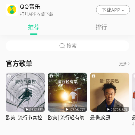
QQ音乐
下载APP
打开APP收藏下载
推荐
排行
官方歌单
更多
9517.5万
17805.7万
23726.8万
欧美| 流行节奏控
欧美| 流行轻有氧
最·陈奕迅
J