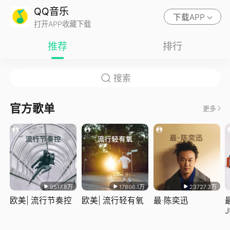
QQ音乐
下载APP
打开APP收藏下载
推荐
排行
官方歌单
更多
9517.8万
17806.1万
23727.3万
欧美| 流行节奏控
欧美| 流行轻有氧
最·陈奕迅
J