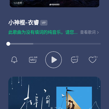
1人在听
小神棍
-衣睿
此歌曲为没有填词的纯音乐，请您欣赏
查看歌词
13
1k+