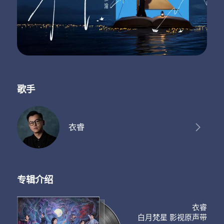
歌手
衣睿
专辑介绍
衣睿
白月梵星 影视原声带