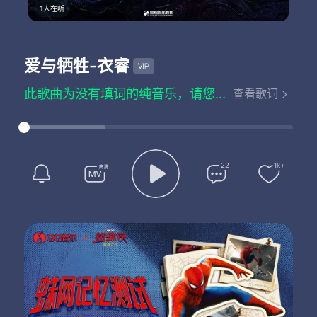
1人在听
爱与牺牲
-衣睿
此歌曲为没有填词的纯音乐，请您欣赏
查看歌词
22
1k+