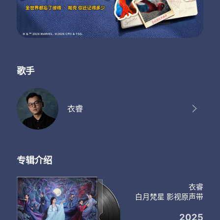
歌手
衣睿
专辑介绍
衣睿
白月梵星 影视原声带
2025