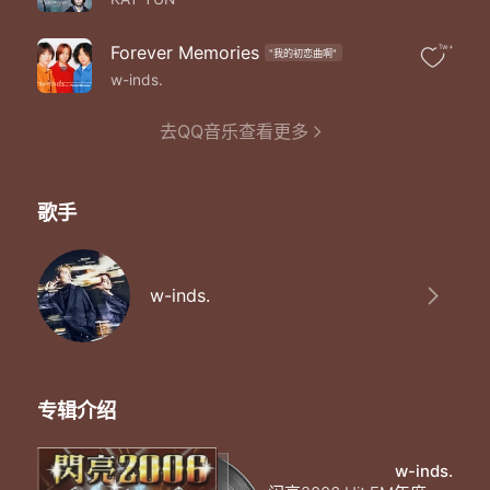
Goin',Shala-Pa-Pa-Pa,Dowa-la-Pa-Pa
夜が明けたらリスタートさ
ゼロから始めればいいんだ
Forever Memories
1w+
"我的初恋曲啊"
Let's Shoutin'-La-Pa-Pa,Feel it La-Pa-Pa
w-inds.
ネガティヴなんか踏みつけちゃえば？
得意なステップでブギウギ66
去QQ音乐查看更多
Goin',Shala-Pa-Pa-Pa,Dowa-la-Pa-Pa
夜が明けたらリスタートさ
ゼロから始めればいいんだ
Let's Shoutin'-La-Pa-Pa,Feel it La-Pa-Pa
歌手
ネガティヴなんか踏みつけちゃえば？
ゼロから始めればいいんだ
Let's Shoutin'-La-Pa-Pa,Feel it La-Pa-Pa
ネガティヴなんか踏みつけちゃえば？
w-inds.
得意なステップでブギウギ66
「まだまだやれるはずなんだ」
1秒でも思えたならその瞬间物语はまだ続いていくさ
Goin',Shala-Pa-Pa-Pa,Dowa-la-Pa-Pa
ブレイクタイムちょっと挟んで
专辑介绍
深呼吸していきませんか？
Let's Shoutin'-La-Pa-Pa,Feel it La-Pa-Pa
w-inds.
岚の前の静けさだね