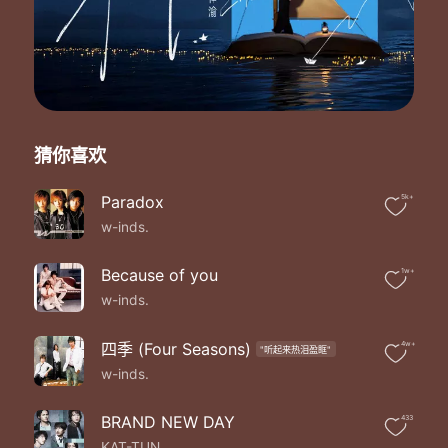
Fu-Fu 分からない そうだろ？
胜ったら「自信」が増えてゆくのさ
负けても「経験」に変わってゆく 问题 Nothing!Nothing!
Goin',Shala-Pa-Pa-Pa,Dowa-la-Pa-Pa
ノンストップで踊り続けたら
ダンスフロアー１人占めさ
Let's Shoutin'-La-Pa-Pa,Feel it La-Pa-Pa
猜你喜欢
Highになって革命起こそうか？
覚悟はいいか？ブギウギ66
现実からの逃避行だって
Paradox
5k+
たまにはアリでしょ？だよね、DJ？
w-inds.
TURNIN' BURNIN' 踊って充电
そっと涙を Good-Bye Don't Mind
Because of you
1w+
人生のすべてが PERFECT
w-inds.
そんな人なんていない そう No-No
甘い罠 I wanna Try
ぶつかってゆけば SHOW MUST GO ON！
四季 (Four Seasons)
4w+
"听起来热泪盈眶"
Fu-Fu 谁と戦ってるの？
w-inds.
Fu-Fu 自分さ、そうだろ？
やらないで「後悔」引きずっちゃうのと
BRAND NEW DAY
433
胸张って「白黒」つけるのは どっちか I know! I know!
KAT-TUN