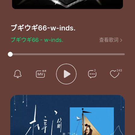
ブギウギ66
-w-inds.
ブギウギ66 - w-inds.
查看歌词
フルコースの夜を召し上がれ
お口に合いますでしょうか？
Shoutin'-La-Pa-Pa,Feel it La-Pa-Pa
HighなBeatで朝まで踊れば
生まれ変われるブギウギ66
2
243
Dala-Ta,Dala-Ta... Dala-Ta,Dala-Ta...Yeah!
踊り方が分からなけりゃ
瞳を闭じてハートにACCESS
FEELIN' GROOVIN' 理性よ、退场
やっと出番さ本能 You know？
人生もすべてが SHOW TIME
理屈やルールなんてそう Bye-Bye
歪んだ LIFE You gotta Chance
远虑はいらない Don't stop Music！
Fu-Fu 胜负は最後まで