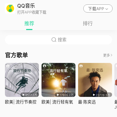
QQ音乐
下载APP
打开APP收藏下载
推荐
排行
官方歌单
更多
9517.2万
17805.2万
23726.5万
欧美| 流行节奏控
欧美| 流行轻有氧
最·陈奕迅
J